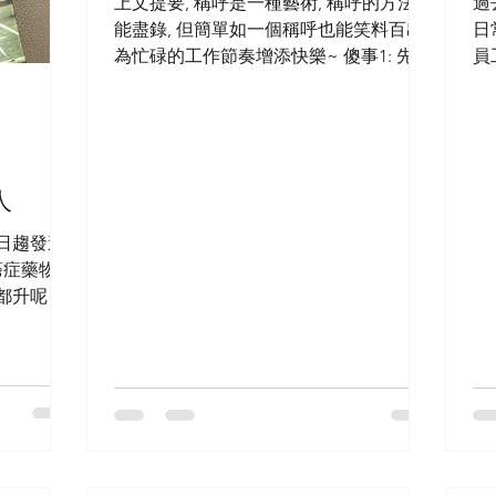
上文提要, 稱呼是一種藝術, 稱呼的方法未
過
能盡錄, 但簡單如一個稱呼也能笑料百出,
日
為忙碌的工作節奏增添快樂~ 傻事1: 先生
員
小姐 入職初期, 固執的認為於稱呼後冠上
醫
先生小姐是對病者一種尊重, 所以喊喚病
相
者內進診症時, 我會在名字以後加上先生
有
或小姐....
外
人
日趨發達,
症藥物,
者都升呢成
電療化療即
, “我電
幫自己打升