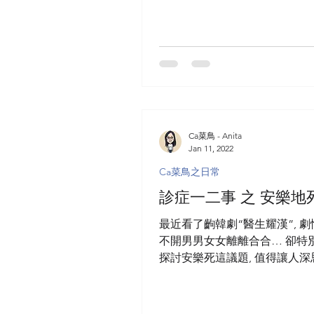
Ca菜鳥 - Anita
Jan 11, 2022
Ca菜鳥之日常
診症一二事 之 安樂地
最近看了齣韓劇“醫生耀漢”, 
不開男男女女離離合合… 卻特
探討安樂死這議題, 值得讓人深思
這思考機會, 才意識到自己對
認識, 是終止治療然後等待那天
是額外用藥以提早結束生命嗎?..