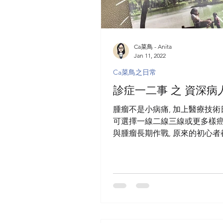
Ca菜鳥 - Anita
Jan 11, 2022
Ca菜鳥之日常
診症一二事 之 資深病
腫瘤不是小病痛, 加上醫療技術
可選擇一線二線三線或更多樣癌
與腫瘤長期作戰, 原來的初心
為資深病人. 確診之初, 漫長的
將展開, 對療程的無知加深了不安
療化療時係咪唔可以出街?” “
白針?!我驚我做唔到呀…”...