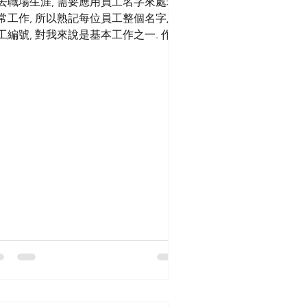
去職場生涯, 需要應用員工名字來處理
常工作, 所以熟記每位員工整個名字及
工編號, 對我來說是基本工作之一. 作為
療界菜鳥, 不論工作環境,流程,人脈,到
關醫療知識… “盲頭烏蠅”初入職實在
太多需要認識學習的地方, 無法投放額
心神了解病人的背景資料…...