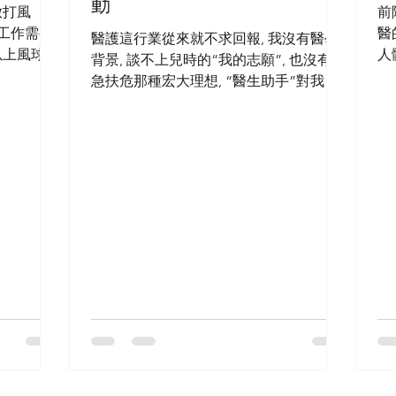
動
放打風
前
工作需要,
醫
醫護這行業從來就不求回報, 我沒有醫學
以上風球…
人
背景, 談不上兒時的“我的志願”, 也沒有救
係, 每天
果
急扶危那種宏大理想, “醫生助手”對我來
個, 因為
著
說只是短短人生裡的其中一個工作職位…
 一個看似
看
醫院診所裡的朝八晚六… 下班後…假期
中… 每天每天實在忙得太過份… 腦海裡
不段浮現病人的名字…...