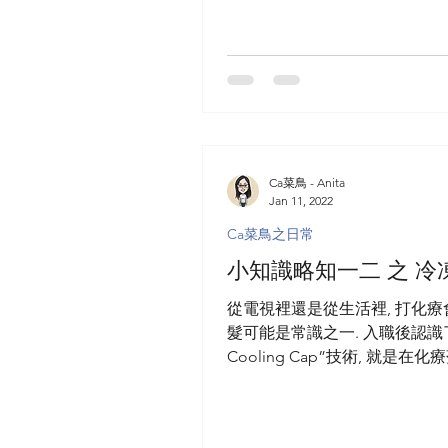
Ca菜鳥 - Anita
Jan 11, 2022
Ca菜鳥之日常
小知識略知一二 之 冷
從電視裡還是從生活裡, 打化
髮可能是常識之一. 入職後認識
Cooling Cap”技術, 就是在化
透過應用頭皮冷凍治療設備, 
迅速下降及進一步收縮頭皮血管
療藥物進入頭髮毛囊細胞的機會,.