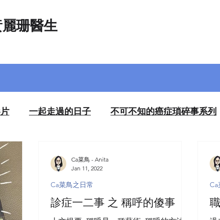
黃麗珊醫生
影片
一起走過的日子
不可不知的癌症瑣碎事系列
專欄 - 大公文匯網
Ca菜鳥之日常
Ca菜鳥 - Anita
Jan 11, 2022
Ca菜鳥之日常
C
診症一二事 之 稱呼的傻事
職