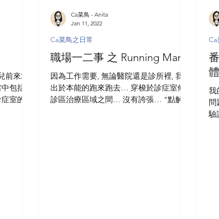
Ca菜鳥 - Anita
Jan 11, 2022
Ca菜鳥之日常
C
職場一二事 之 Running Man
番
個兒前來求
因為工作需要, 無論醫院還是診所裡, 我也
當中包括不
出於本能的跑來跑去… 穿梭於診症室候
我
診症室的個
診區治療區域之間… 沒有誇張… “點解要
問
, 前來陪
跑?” 林林總總的文件傳遞… 向醫生向團
驗
的由進入至
隊向病友轉達各式各樣的訊息… 當然也
果
不語默默陪
要掌握外面第一手的環境情況… 醫生常
瘋
笑說我們有如在交易現場工作…...
式
醫