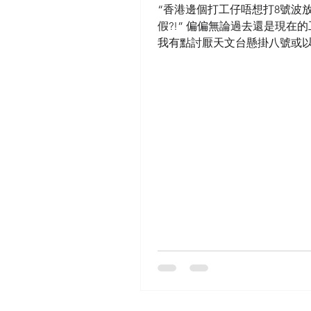
“香港邊個打工仔唔想打8號波
假?!” 偏偏無論過去還是現在的
我有點討厭天文台懸掛八號或
先談談過去, 情況一,工作需要關
形形式式的預約會面少不免兩三
風球懸掛致使辦公室停止運作,
簡單的預約…...