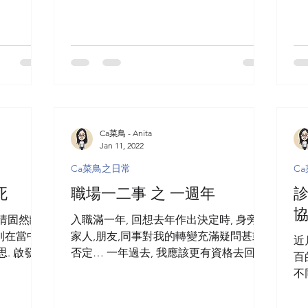
Ca菜鳥 - Anita
Jan 11, 2022
Ca菜鳥之日常
C
死
職場一二事 之 一週年
診
劇情固然離
入職滿一年, 回想去年作出決定時, 身旁的
別在當中
家人,朋友,同事對我的轉變充滿疑問甚或
近
. 啟發了
否定… 一年過去, 我應該更有資格去回答
百
安樂死並不
其中兩個被詢問最多的問題. “我識人係醫
不
來臨嗎?
院番工成日病ga!你恩住呀!” 我的身體本
前
.
來就不好, 經常無名腫痛,時刻服食鎮痛抗
要