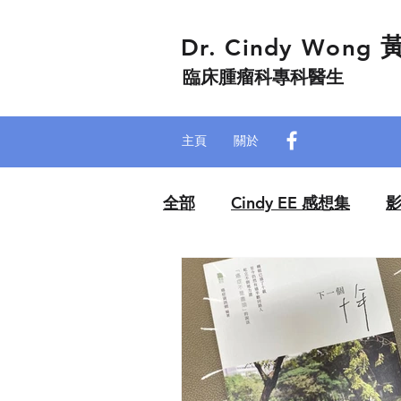
Dr. Cindy Wong
臨床腫瘤科專科醫生
主頁
關於
全部
Cindy EE 感想集
中西醫傾下偈：唱雙黄