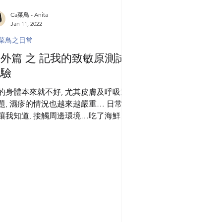
Ca菜鳥 - Anita
Jan 11, 2022
a菜鳥之日常
外篇 之 記我的致敏原測試
體驗
的身體本來就不好, 尤其皮膚及呼吸道
題, 濕疹的情況也越來越嚴重… 日常經
讓我知道, 接觸周邊環境…吃了海鮮生
等… 一到晚上我會全身出疹…痕得發
…當然難以入眠… 很久前已聽說試貼
的皮膚測試, 曾向普通科醫生請教… 該
生一句“沒有用的”我就擱置了…...