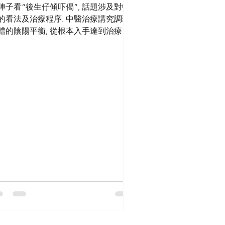
陣子看“後生仔傾吓偈”, 話題涉及對中
的看法及治療程序. 中醫治療講究調理
體的陰陽平衡, 從根本入手達到治療效
. “成效慢”卻是我對中醫根深柢固的執
, 因而活了幾十個年頭, 我一 次 都 沒 有
中醫師的經驗, 與中醫的所謂接觸,...