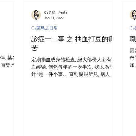
Ca菜鳥 - Anita
Jan 11, 2022
Ca菜鳥之日常
C
診症一二事 之 抽血打豆的痛
職
苦
因
伴. 某夜
奇
定期捐血或身體檢查, 絕大部份人都有抽
百樂:“收
加
血經驗, 偶然每年的一次半次, 我以為“桔
友收工就一
內
針”是一件小事… 直到親眼所見, 病人在
叫同事!番工
有
長達十多分鐘,被桔針無數次仍然未能成
目…...
乜
功抽血打豆, 才知道這看似小兒科的過程
麼…
其實對長期病患者帶來一定痛苦… 腫瘤
病人每隔一個週期化療用藥,...