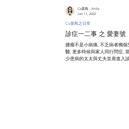
Ca菜鳥 - Anita
Jan 11, 2022
Ca菜鳥之日常
診症一二事 之 愛妻號
腫瘤不是小病痛, 不乏病者獨
醫, 更多時候與家人同行問症, 
少患病的太太與丈夫並肩進入
案. 每個人處理事情都有獨門方法
診的丈夫們表現千變萬化, 有
離開診症室都不發一言, 沉默
伴守候在側…...