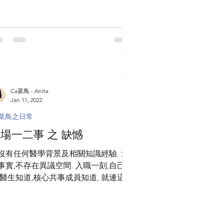
Ca菜鳥 - Anita
Jan 11, 2022
a菜鳥之日常
場一二事 之 缺憾
沒有任何醫學背景及相關知識經驗. 這
事實,不存在異議空間. 入職一刻,自己知
,醫生知道,核心共事成員知道, 就連這個
發平台我也親口提及數次. 病人不會知
這個坦誠不過的事實, 會直接稱呼我
“姑娘”, 會直接問及我有關治療用藥的