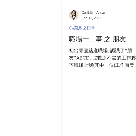
Ca菜鳥 - Anita
Jan 11, 2022
Ca菜鳥之日常
職場一二事 之 朋友
初出茅廬踏進職場, 認識了“朋
友”ABCD…Z數之不盡的工作夥
下班碰上我(其中一位)工作百樂, 
工去邊度玩呀?” 我:“等埋我朋
齊食飯.” 百樂:“記住!番工個d
唔會有朋友!” 當刻的情景仍歷歷在