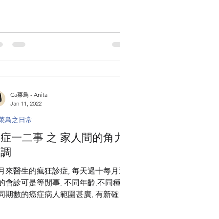
Ca菜鳥 - Anita
Jan 11, 2022
a菜鳥之日常
症一二事 之 家人間的角力
協調
月來醫生的瘋狂診症, 每天過十每月過
的會診可是等閒事, 不同年齡,不同種類,
同期數的癌症病人範圍甚廣, 有新確診
來求助的個案, 當然也有較晚期,持續需
我們幫助的病者. 印象最深刻的, 當然是