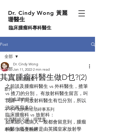
Dr. Cindy Wong
黃麗
珊醫生
臨床腫瘤科專科醫生
Post
全部
Dr. Cindy Wong
全部
Jan 11, 2022
2 min read
其實腫瘤科醫生做D乜?(2)
Cindy EE 感想集
之前談及腫瘤科醫生 vs 外科醫生，揸筆 
影片
vs 揸刀的分別， 有放射科醫生留言，叫
一起走過的日子
我講一下同放射科醫生有乜分別，所以
決定再寫多D ! 
不可不知的癌症瑣碎事系列
臨床腫瘤科 vs 放射科：
中西醫傾下偈：唱雙黄
如果細心嘅病人一般都會留意到，腫瘤
科醫生嘅專科牌是由英國皇家放射學
專欄 - 大公文匯網