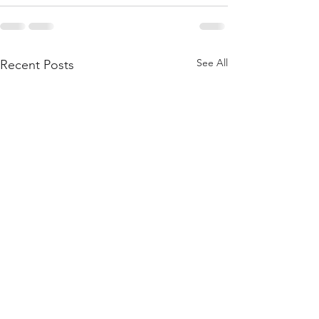
See All
Recent Posts
有淚多好
人生得” 閒”須