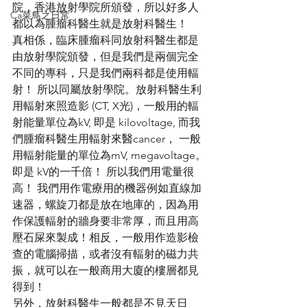
院，香港放射學院所頒發，所以好多人
Ca菜鳥之日常
都以為腫瘤科醫生就是放射科醫生！ 
真相係，臨床腫瘤科同放射科醫生都是
由放射學院頒發，但是我們是兩個完全
不同的專科，只是我們兩科都是使用輻
射！ 所以同屬放射學院。放射科醫生利
用輻射來照造影 (CT, X光)，一般用的輻
射能量單位為kV, 即是 kilovoltage, 而我
們腫瘤科醫生用輻射來醫cancer， 一般
用輻射能量的單位為mV, megavoltage。
即是 kV的一千倍！ 所以我們用電量很
高！ 我們用作電療用的機器例如直線加
速器，螺旋刀都是放在地庫的，因為用
作保護輻射的牆身要非常厚，而且用高
壓石屎來製成！相反，一般用作造影檢
查的電腦掃描，或者沒有輻射的磁力共
振，就可以在一般商用大廈的樓層都見
得到！
另外，放射科醫生一般都是不見天日