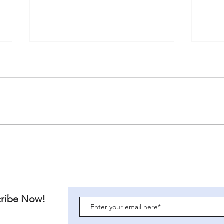
診症一二事 之 稱呼的傻事
職場
上文提要, 稱呼是一種藝術, 稱呼的
過去
方法未能盡錄, 但簡單如一個稱呼
來處
也能笑料百出, 為忙碌的工作節奏
工整
增添快樂~ 傻事1: 先生小姐 入職
是基
初期, 固執的認為於稱呼後冠上先
不論
生小姐是對病者一種尊重, 所以喊
療知
喚病者內進診症時, 我會在名字以
有太
後加上先生或小姐....
投放
料…..
cribe Now!