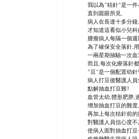
我以為“桔針”是一
直到親眼所見,
病人在長達十多分鐘
才知道這看似小兒科
腫瘤病人每隔一個週
為了確保安全落針,用
一兩星期抽驗一次血
而且,每次化療落針都
“豆”是一個配置幼針
病人打豆後醫護人員
點解抽血打豆難?
血管太幼,體形肥胖
增加抽血打豆的難度
再加上每次桔針前的
對醫護人員信心度不
使病人面對抽血打豆