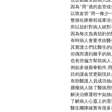
也曾聽醫生跟病人說
因為“用”過的血管或
以致血管“用一條少
整個化療療程或牽涉
所以拮針對病人絕對
因為每次負責拮針的
有時病人會要求由醫
其實護士們比醫生的
但偶而遇到棘手的病
也有些偏方幫助病人
例如多做握拳動作,用
目的讓血管更顯現於
有助醫護人員成功抽
腫瘤病人除了醫病用
解決治療運程中如抽
了解病人心靈上的需
醫生團隊確實有很多