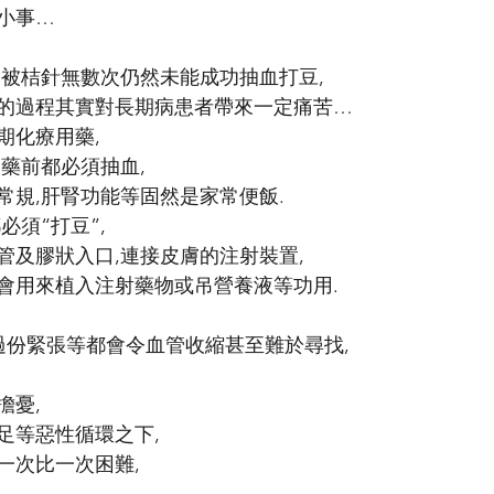
件小事…
,被桔針無數次仍然未能成功抽血打豆,
的過程其實對長期病患者帶來一定痛苦…
期化療用藥,
藥前都必須抽血,
常規,肝腎功能等固然是家常便飯.
必須“打豆”,
管及膠狀入口,連接皮膚的注射裝置,
會用來植入注射藥物或吊營養液等功用.
,過份緊張等都會令血管收縮甚至難於尋找,
,
擔憂,
足等惡性循環之下,
一次比一次困難,