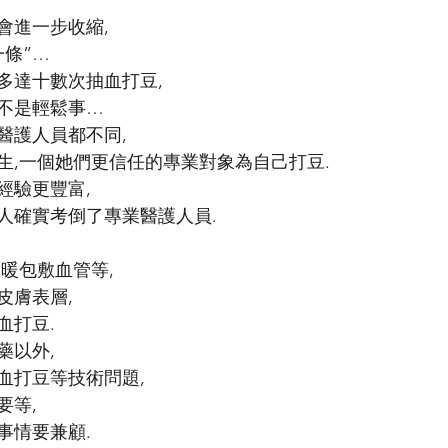
,
會進一步收縮,
一條”…
多達十數次抽血打豆,
不是輕鬆事…
醫護人員都不同,
生,一個她們更信任的專業對象為自己打豆.
經驗更豐富,
人確實考倒了專業醫護人員.
,
暖包敷血管等,
皮膚表層,
血打豆.
藥以外,
血打豆等技術問題,
要等,
事情要兼顧.