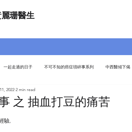
黃麗珊醫生
一起走過的日子
不可不知的癌症瑣碎事系列
中西醫傾下偈
11, 2022
2 min read
常
事 之 抽血打豆的痛苦
,
經驗,
,