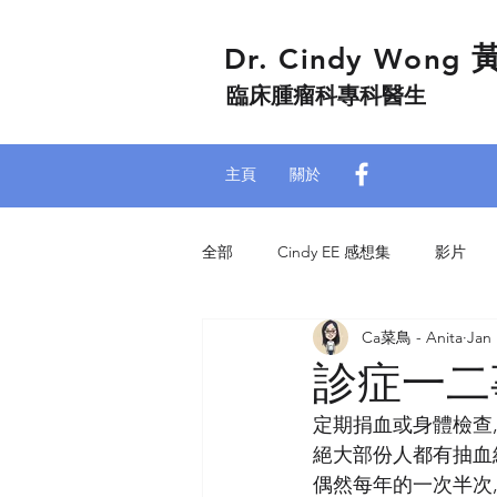
Dr. Cindy Wong
臨床腫瘤科專科醫生
主頁
關於
全部
Cindy EE 感想集
影片
Ca菜鳥 - Anita
Jan 
專欄 - 大公文匯網
Ca菜鳥之日
診症一二
定期捐血或身體檢查
絕大部份人都有抽血
偶然每年的一次半次