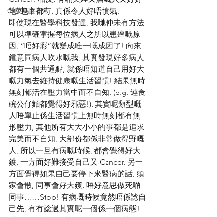
Ca菜鳥之日常
地, 乜事都冇, 真係令人好唔憤氣.
即使現在醫學科技發達, 我哋仲未有方法
可以準確掌握每位病人之所以患癌嘅原
因, “唔好彩”就變成唯一嘅成因了! 向來
鍾意同病人吹水嘅我, 其實發現好多病人
都有一個共通點, 就係唔知道自己用好大
嘅力氣去維持健康嘅生活習慣! 結果無時
無刻都活在壓力當中而不自知. (e.g. 連食
碗公仔麵都覺得好邪惡!). 其實呢類型嘅
人唔單止係生活習慣上無時無刻都有無
形壓力, 其他所有大大小小的事都是追求
完美而不自知, 大部份都係非常做得野嘅
人, 所以一旦有病嘅時候, 都會覺得好大
鑊, 一方面好難接受自己又 Cancer, 另一
方面覺得如果自己要停下來醫病的話, 頭
家會散, 同事會好大鑊, 唔好意思做死啲
同事……Stop! 有病嘅時候竟然唔係諗自
己先, 有冇諗過其實呢一個係一個病態! 