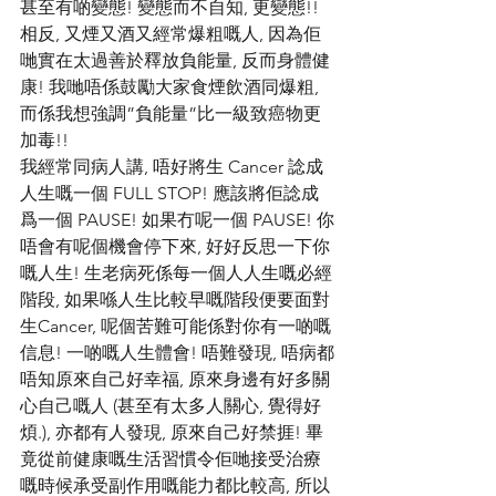
甚至有啲變態! 變態而不自知, 更變態!! 
相反, 又煙又酒又經常爆粗嘅人, 因為佢
哋實在太過善於釋放負能量, 反而身體健
康! 我哋唔係鼓勵大家食煙飲酒同爆粗, 
而係我想強調”負能量”比一級致癌物更
加毒!!
我經常同病人講, 唔好將生 Cancer 諗成
人生嘅一個 FULL STOP! 應該將佢諗成
爲一個 PAUSE! 如果冇呢一個 PAUSE! 你
唔會有呢個機會停下來, 好好反思一下你
嘅人生! 生老病死係每一個人人生嘅必經
階段, 如果喺人生比較早嘅階段便要面對
生Cancer, 呢個苦難可能係對你有一啲嘅
信息! 一啲嘅人生體會! 唔難發現, 唔病都
唔知原來自己好幸福, 原來身邊有好多關
心自己嘅人 (甚至有太多人關心, 覺得好
煩.), 亦都有人發現, 原來自己好禁捱! 畢
竟從前健康嘅生活習慣令佢哋接受治療
嘅時候承受副作用嘅能力都比較高, 所以