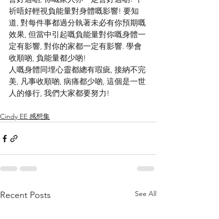
祈唔好輕視負能量對身體嘅影響! 要知
道, 對每件事都過分執著未必有你預期嘅
效果, 但當中引起嘅負能量對你嘅身體一
定有影響, 對你的家都一定有影響. 學會
收順啲, 負能量都少啲!
人嘅身體同埋心靈都總有瑕疵, 接納不完
美, 凡事收順啲, 病痛都少啲, 這個是一世
人的修行, 我們大家都要努力!
Cindy EE 感想集
See All
Recent Posts