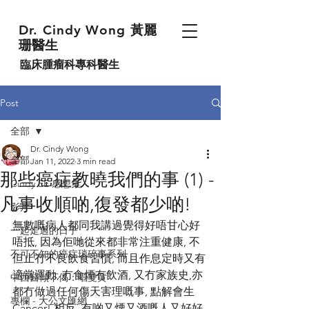
Dr. Cindy Wong
黃麗
珊醫生
臨床腫瘤科專科醫生
Post
全部
Dr. Cindy Wong
全部
Jan 11, 2022
3 min read
那些癌症教曉我們的事 (1) -
Cindy EE 感想集
凡事收順啲,復發都少啲!
影片
無數嘅病人都同我講過覺得好唔甘心好
一起走過的日子
唔抵, 因為佢哋從來都非常注重健康, 不
不可不知的癌症瑣碎事系列
但止冇不良飲食習慣, 而且作息定時又有
適當運動, 冇食煙冇飲酒, 又冇家族史,亦
中西醫傾下偈：唱雙黄
都冇做過任何傷天害理嘅事, 點解會生
專欄 - 大公文匯網
Cancer! 相反, 有啲又煙又酒嘅人又好好