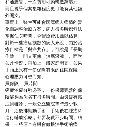
和通膽管，一次費用可動軏數萬港元，
而且視乎個案複雜程度更可能有其他額
外開支。
事實上，醫生可能會因應病人病情的變
化而調整治療方案，病人很多時都無法
掌握住院時間，令醫療費用難以估算。
對於一些癌症擴散的病人來說，由於治
療目標是「與癌共存」，可說是「長期
作戰」，開支更像「無底深潭」。面對
如此情況，再加上一般家庭開支，如果
手頭上只有一份保障有限的住院保險，
心理壓力可想而知。
買保險 = 買時間
癌症治療分秒必爭，一份保障完善的保
險能夠為你省下很多時間。由懷疑有癌
症到確診，一般公立醫院需時最少數
月，之後排期動手術、手術後在腫瘤科
進行輔助治療，都要花費不少時間。結
果，一些原本有機會做根治手術的病