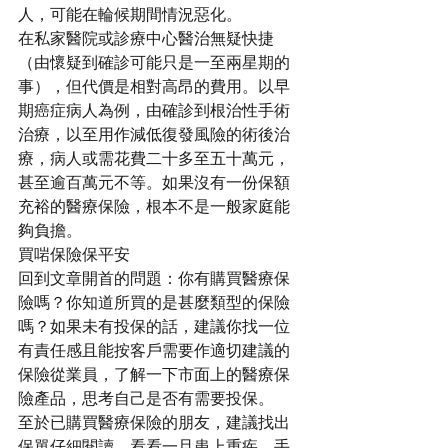
人，可能在輪候期間情況惡化。
在私家醫院或診療中心醫治無疑快捷
（由懷疑到確診可能只是一至兩星期的
事），但代價是相對高昂的費用。以早
期癌症病人為例，由確診到根治性手術
治療，以至用作減低復發風險的術後治
療，病人或需花費二十多至五十萬元，
甚至逾百萬元不等。如果沒有一份保額
充裕的醫療保險，根本不是一般家庭能
夠負擔。
買啱保險保平安
回到文章開首的問題：你有購買醫療保
險嗎？你知道所買的是甚麼類型的保險
嗎？如果未有投保的話，建議你找一位
有責任感且能按客戶需要作適切建議的
保險從業員，了解一下市面上的醫療保
險產品，思考自己是否有需要投保。
至於已購買醫療保險的朋友，建議找出
保單仔細閱讀，看看一旦患上重疾，手