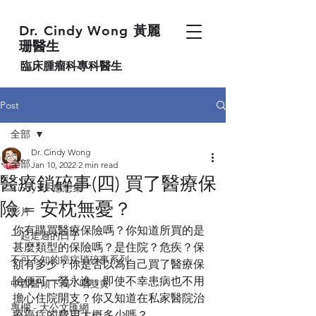
Dr. Cindy Wong
黃麗
珊醫生
臨床腫瘤科專科醫生
Post
全部
Dr. Cindy Wong
全部
Jan 10, 2022
2 min read
醫療鎖碎事(四) 買了醫療保
Cindy EE 感想集
險 = 安枕無憂？
影片
你有購買醫療保險嗎？你知道所買的是
一起走過的日子
甚麼類型的保險嗎？是住院？危疾？保
不可不知的癌症瑣碎事系列
額有多少？你是否以為自己買了醫療保
險便可一勞永逸，即使不幸患病也不用
中西醫傾下偈：唱雙黄
擔心住院開支？你又知道在私家醫院治
專欄 - 大公文匯網
療癌症的費用大概多少嗎？