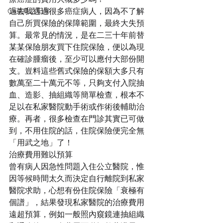
Ca菜鳥之日常
過去我遇過很多癌症病人，因為不了解
自己所買保險的保障範圍，最終大失預
算。最常見的情況，是在二三十年前替
某某保險朋友買下住院保險，便以為現
在確診腫瘤後，至少可以應付大部份開
支。豈料這些舊式保險的保額大多只有
數萬至二十萬元不等，只夠支付入院抽
血、造影、抽組織等簡單檢查，根本不
足以在私家醫院動手術或作術後輔助治
療。再者，很多檢查在門診其實已可做
到，不用住院的話，住院保險便完全無
「用武之地」了！
治療費用難以預算
曾有病人因急性問題入住公立醫院，惟
因等候時間太久而決定自行離院到私家
醫院求助，心想有份住院保險「衰極有
個譜」，結果發現私家醫院的治療費用
遠超預算，例如一般照內窺鏡連抽組織